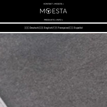
KONTAKT +
MOESTA +
PRODUKTE +
INFO +
🇩🇪 Deutsch
🇬🇧 English
🇫🇷 Française
🇪🇸 Español